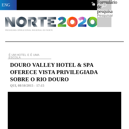
Formulário
ENG
de
pesquisa
Pesquisar
PROGRAMA OPERACIONAL REGIONAL DO NORTE
É UM HOTEL E É UMA
ESCOLA
DOURO VALLEY HOTEL & SPA
OFERECE VISTA PRIVILEGIADA
SOBRE O RIO DOURO
QUI, 08/10/2015 - 17:15