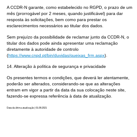
A CCDR-N garante, como estabelecido no RGPD, o prazo de um
mês (prorrogável por 2 meses, quando justificável) para dar
resposta às solicitações, bem como para prestar os
esclarecimentos necessários ao titular dos dados.
Sem prejuízo da possibilidade de reclamar junto da CCDR-N, o
titular dos dados pode ainda apresentar uma reclamação
diretamente à autoridade de controlo
(
https://www.cnpd.pt/bin/duvidas/queixas_frm.aspx
).
14. Alteração à política de segurança e privacidade
Os presentes termos e condições, que deverá ler atentamente,
poderão ser alterados, considerando-se que as alterações
entram em vigor a partir da data da sua colocação neste site,
fazendo-se expressa referência à data de atualização.
Data da última atualização | 01.09.2021