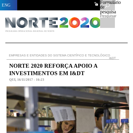
Formulário
ENG
de
pesquisa
Pesquisar
PROGRAMA OPERACIONAL REGIONAL DO NORTE
EMPRESAS E ENTIDADES DO SISTEMA CIENTÍFICO E TECNOLÓGICO
I&DT
NORTE 2020 REFORÇA APOIO A
INVESTIMENTOS EM I&DT
QUI, 16/11/2017 - 16:23