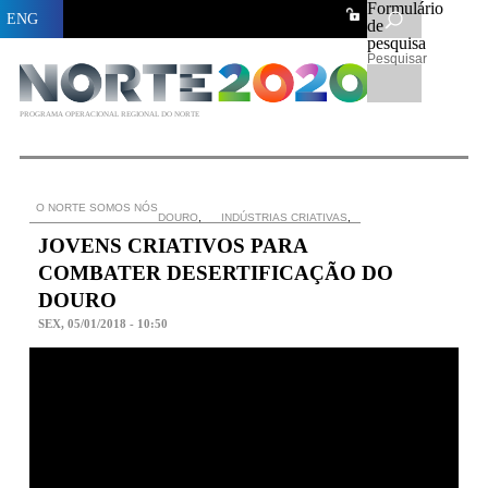
Formulário
ENG
de
pesquisa
Pesquisar
PROGRAMA OPERACIONAL REGIONAL DO NORTE
O NORTE SOMOS NÓS
DOURO
,
INDÚSTRIAS CRIATIVAS
,
JOVENS CRIATIVOS PARA
COMBATER DESERTIFICAÇÃO DO
DOURO
SEX, 05/01/2018 - 10:50