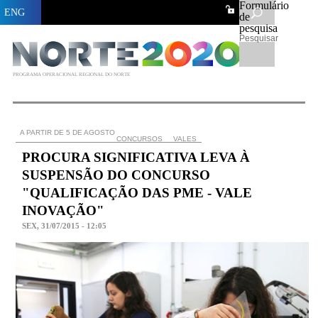
Formulário
ENG
de
pesquisa
Pesquisar
PROGRAMA OPERACIONAL REGIONAL DO NORTE
A PARTIR DE 5 DE AGOSTO
CONCURSOS
VALES
PROCURA SIGNIFICATIVA LEVA À
SUSPENSÃO DO CONCURSO
"QUALIFICAÇÃO DAS PME - VALE
INOVAÇÃO"
SEX, 31/07/2015 - 12:05