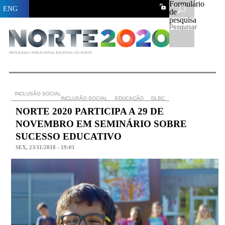
Formulário
ENG
de
pesquisa
Pesquisar
PROGRAMA OPERACIONAL REGIONAL DO NORTE
INCLUSÃO SOCIAL
INCLUSÃO SOCIAL
EDUCAÇÃO
DLBC
NORTE 2020 PARTICIPA A 29 DE
NOVEMBRO EM SEMINÁRIO SOBRE
SUCESSO EDUCATIVO
SEX, 23/11/2018 - 19:01