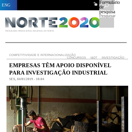
Formulário
ENG
de
pesquisa
Pesquisar
PROGRAMA OPERACIONAL REGIONAL DO NORTE
COMPETITIVIDADE E INTERNACIONALIZAÇÃO
CONCURSOS
I&DT
INVESTIGAÇÃO
EMPRESAS TÊM APOIO DISPONÍVEL
PARA INVESTIGAÇÃO INDUSTRIAL
SEX, 04/01/2019 - 10:04