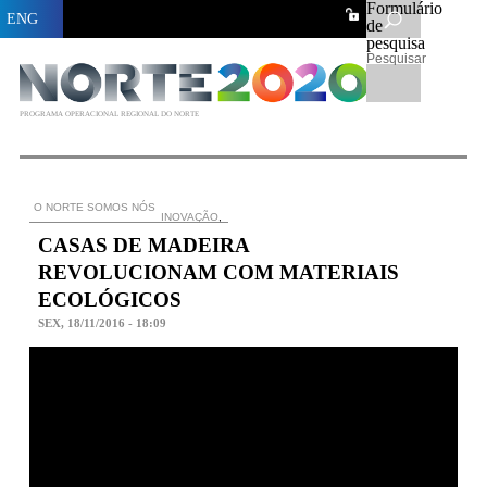
Formulário
ENG
de
pesquisa
Pesquisar
PROGRAMA OPERACIONAL REGIONAL DO NORTE
O NORTE SOMOS NÓS
INOVAÇÃO
,
CASAS DE MADEIRA
REVOLUCIONAM COM MATERIAIS
ECOLÓGICOS
SEX, 18/11/2016 - 18:09