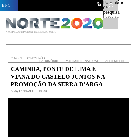
Formulário
ENG
de
pesquisa
Pesquisar
PROGRAMA OPERACIONAL REGIONAL DO NORTE
O NORTE SOMOS NÓS
PATRIMÓNIO
,
PATRIMÓNIO NATURAL
,
ALTO MINHO
,
CAMINHA, PONTE DE LIMA E
VIANA DO CASTELO JUNTOS NA
PROMOÇÃO DA SERRA D’ARGA
SEX, 04/10/2019 - 10:28