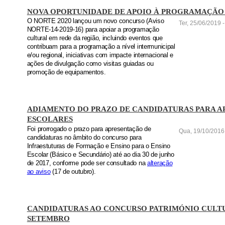
NOVA OPORTUNIDADE DE APOIO À PROGRAMAÇÃO
O NORTE 2020 lançou um novo concurso (Aviso
Ter, 25/06/2019 -
NORTE-14-2019-16) para apoiar a programação
cultural em rede da região, incluindo eventos que
contribuam para a programação a nível intermunicipal
e/ou regional, iniciativas com impacte internacional e
ações de divulgação como visitas guiadas ou
promoção de equipamentos.
ADIAMENTO DO PRAZO DE CANDIDATURAS PARA A
ESCOLARES
Foi prorrogado o prazo para apresentação de
Qua, 19/10/2016 
candidaturas no âmbito do concurso para
Infraestuturas de Formação e Ensino para o Ensino
Escolar (Básico e Secundário) até ao dia 30 de junho
de 2017, conforme pode ser consultado na
alteração
ao aviso
(17 de outubro).
CANDIDATURAS AO CONCURSO PATRIMÓNIO CULTU
SETEMBRO