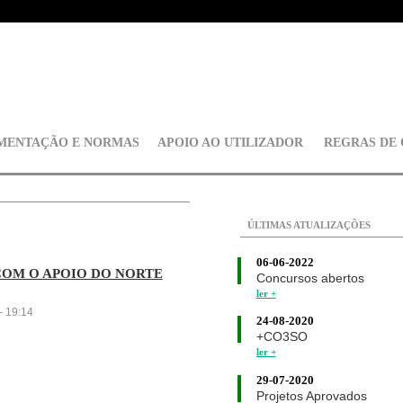
MENTAÇÃO E NORMAS
APOIO AO UTILIZADOR
REGRAS DE
ÚLTIMAS ATUALIZAÇÕES
06-06-2022
COM O APOIO DO NORTE
Concursos abertos
ler +
- 19:14
24-08-2020
+CO3SO
ler +
29-07-2020
Projetos Aprovados