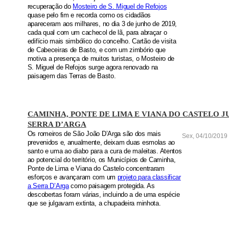
recuperação do
Mosteiro de S. Miguel de Refojos
quase pelo fim e recorda como os cidadãos
apareceram aos milhares, no dia 3 de junho de 2019,
cada qual com um cachecol de lã, para abraçar o
edifício mais simbólico do concelho. Cartão de visita
de Cabeceiras de Basto, e com um zimbório que
motiva a presença de muitos turistas, o Mosteiro de
S. Miguel de Refojos surge agora renovado na
paisagem das Terras de Basto.
CAMINHA, PONTE DE LIMA E VIANA DO CASTELO 
SERRA D’ARGA
Os romeiros de São João D’Arga são dos mais
Sex, 04/10/2019 
prevenidos e, anualmente, deixam duas esmolas ao
santo e uma ao diabo para a cura de maleitas. Atentos
ao potencial do território, os Municípios de Caminha,
Ponte de Lima e Viana do Castelo concentraram
esforços e avançaram com um
projeto para classificar
a Serra D’Arga
como paisagem protegida. As
descobertas foram várias, incluindo a de uma espécie
que se julgavam extinta, a chupadeira minhota.