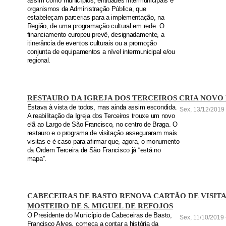
assim como municípios, entidades intermunicipais e
organismos da Administração Pública, que
estabeleçam parcerias para a implementação, na
Região, de uma programação cultural em rede. O
financiamento europeu prevê, designadamente, a
itinerância de eventos culturais ou a promoção
conjunta de equipamentos a nível intermunicipal e/ou
regional.
RESTAURO DA IGREJA DOS TERCEIROS CRIA NOVO
Estava à vista de todos, mas ainda assim escondida.
Sex, 13/12/2019 
A reabilitação da Igreja dos Terceiros trouxe um novo
elã ao Largo de São Francisco, no centro de Braga. O
restauro e o programa de visitação asseguraram mais
visitas e é caso para afirmar que, agora, o monumento
da Ordem Terceira de São Francisco já “está no
mapa”.
CABECEIRAS DE BASTO RENOVA CARTÃO DE VISIT
MOSTEIRO DE S. MIGUEL DE REFOJOS
O Presidente do Município de Cabeceiras de Basto,
Sex, 11/10/2019 
Francisco Alves, começa a contar a história da