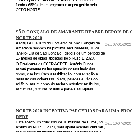
com o apoio de mais de 10 milhões de Euros de
fundos (85%) deste programa europeu gerido pela
CCDR-NORTE.
SÃO GONÇALO DE AMARANTE REABRE DEPOIS DE 
NORTE 2020
A Igreja e Claustro do Convento de São Gonçalo de
Sex, 07/01/2022 
Amarante reabrem na próxima segunda-feira, 10 de
janeiro (Dia de São Gonçalo), depois de um período de
16 meses de obras apoiadas pelo NORTE 2020.
O Presidente da CCDR-NORTE, António Cunha,
estará presente na inauguração do resultado das
obras, que incluíram a reabilitação, conservação e
restauro das coberturas, pisos, paredes e vãos do
edifício, assim como do recheio artístico: retábulos,
esculturas, pinturas murais e painéis azulejares.
NORTE 2020 INCENTIVA PARCERIAS PARA UMA P
REDE
Está aberto um concurso de 10 milhões de Euros, no
Sex, 10/07/2020 
âmbito do NORTE 2020, para apoiar agentes culturais,