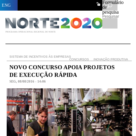
Formulário
ENG
de
pesquisa
Pesquisar
PROGRAMA OPERACIONAL REGIONAL DO NORTE
SISTEMA DE INCENTIVOS ÀS EMPRESAS
CONCURSOS
INOVAÇÃO PRODUTIVA
NOVO CONCURSO APOIA PROJETOS
DE EXECUÇÃO RÁPIDA
SEG, 08/08/2016 - 14:06