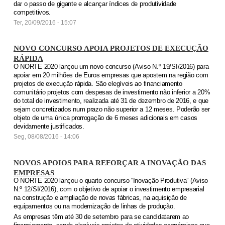
dar o passo de gigante e alcançar índices de produtividade
competitivos.
Ter, 20/09/2016 - 15:07
NOVO CONCURSO APOIA PROJETOS DE EXECUÇÃO
RÁPIDA
O NORTE 2020 lançou um novo concurso (Aviso N.º 19/SI/2016) para
apoiar em 20 milhões de Euros empresas que apostem na região com
projetos de execução rápida. São elegíveis ao financiamento
comunitário projetos com despesas de investimento não inferior a 20%
do total de investimento, realizada até 31 de dezembro de 2016, e que
sejam concretizados num prazo não superior a 12 meses. Poderão ser
objeto de uma única prorrogação de 6 meses adicionais em casos
devidamente justificados.
Seg, 08/08/2016 - 14:06
NOVOS APOIOS PARA REFORÇAR A INOVAÇÃO DAS
EMPRESAS
O NORTE 2020 lançou o quarto concurso “Inovação Produtiva” (Aviso
N.º 12/SI/2016), com o objetivo de apoiar o investimento empresarial
na construção e ampliação de novas fábricas, na aquisição de
equipamentos ou na modernização de linhas de produção.
As empresas têm até 30 de setembro para se candidatarem ao