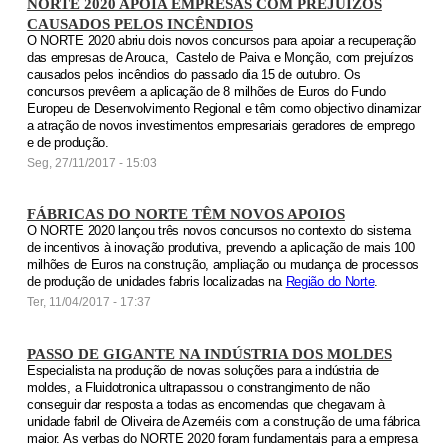
NORTE 2020 APOIA EMPRESAS COM PREJUÍZOS
CAUSADOS PELOS INCÊNDIOS
O NORTE 2020 abriu dois novos concursos para apoiar a recuperação
das empresas de Arouca, Castelo de Paiva e Monção, com prejuízos
causados pelos incêndios do passado dia 15 de outubro. Os
concursos prevêem a aplicação de 8 milhões de Euros do Fundo
Europeu de Desenvolvimento Regional e têm como objectivo dinamizar
a atração de novos investimentos empresariais geradores de emprego
e de produção.
Seg, 27/11/2017 - 15:03
FÁBRICAS DO NORTE TÊM NOVOS APOIOS
O NORTE 2020 lançou três novos concursos no contexto do sistema
de incentivos à inovação produtiva, prevendo a aplicação de mais 100
milhões de Euros na construção, ampliação ou mudança de processos
de produção de unidades fabris localizadas na
Região do Norte
.
Ter, 11/04/2017 - 17:37
PASSO DE GIGANTE NA INDÚSTRIA DOS MOLDES
Especialista na produção de novas soluções para a indústria de
moldes, a Fluidotronica ultrapassou o constrangimento de não
conseguir dar resposta a todas as encomendas que chegavam à
unidade fabril de Oliveira de Azeméis com a construção de uma fábrica
maior. As verbas do NORTE 2020 foram fundamentais para a empresa