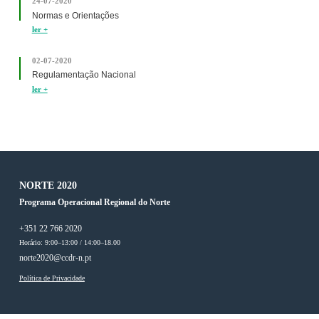
24-07-2020
Normas e Orientações
ler +
02-07-2020
Regulamentação Nacional
ler +
NORTE 2020
Programa Operacional Regional do Norte
+351 22 766 2020
Horário: 9:00–13:00 / 14:00–18.00
norte2020@ccdr-n.pt
Política de Privacidade