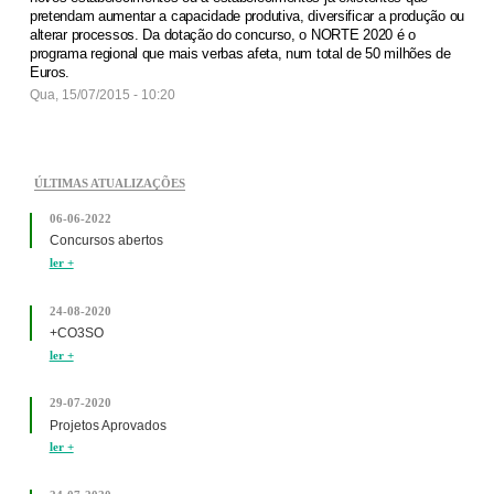
pretendam aumentar a capacidade produtiva, diversificar a produção ou
alterar processos. Da dotação do concurso, o NORTE 2020 é o
programa regional que mais verbas afeta, num total de 50 milhões de
Euros.
Qua, 15/07/2015 - 10:20
ÚLTIMAS ATUALIZAÇÕES
06-06-2022
Concursos abertos
ler +
24-08-2020
+CO3SO
ler +
29-07-2020
Projetos Aprovados
ler +