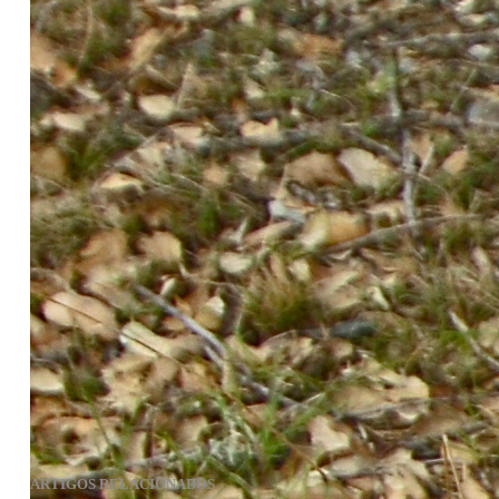
caminhada até Santiago de Compostela.
A rubrica “O Norte Marca” visa a divulgação de projetos
apoiados pelo NORTE 2020 e identificados como exemplos da
aplicação dos fundos da União Europeia. São iniciativas
inspiradoras para o quadro comunitário 2014/2020, que fazem
do Norte de Portugal uma região mais competitiva.
Projeto: Valorização dos Caminhos de Santiago – Caminho
Português da Costa
Líder da Parceria: MUNICÍPIO DE VIANA DO CASTELO
Parceiros: Municípios de Caminha, Esposende, Maia,
Matosinhos, Porto, Póvoa de Varzim, Valença, Vila do Conde e
Vila Nova de Cerveira
NUT III: Área Metropolitana do Porto, Alto Minho e Cávado
Investimento: 1.692.939,84 EUR
Apoio Comunitário: 1.438.998,86 EUR
Tweet
ARTIGOS RELACIONADOS