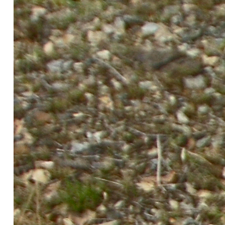
O projeto de valorização do Caminho Português da Costa está a
preservar o património cultural do percurso e a criar condições
ao aumento do número de peregrinos. Participam 10 municípios
numa estratégia conjunta de turismo cultural, religioso, de saúde
e bem-estar, de natureza e city breaks para suporte da