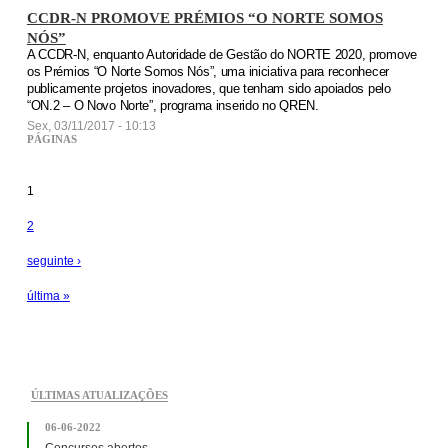
CCDR-N PROMOVE PRÉMIOS “O NORTE SOMOS
NÓS”
A CCDR-N, enquanto Autoridade de Gestão do NORTE 2020, promove
os Prémios “O Norte Somos Nós”, uma iniciativa para reconhecer
publicamente projetos inovadores, que tenham sido apoiados pelo
“ON.2 – O Novo Norte”, programa inserido no QREN.
Sex, 03/11/2017 - 10:13
PÁGINAS
1
2
seguinte ›
última »
ÚLTIMAS ATUALIZAÇÕES
06-06-2022
Concursos abertos