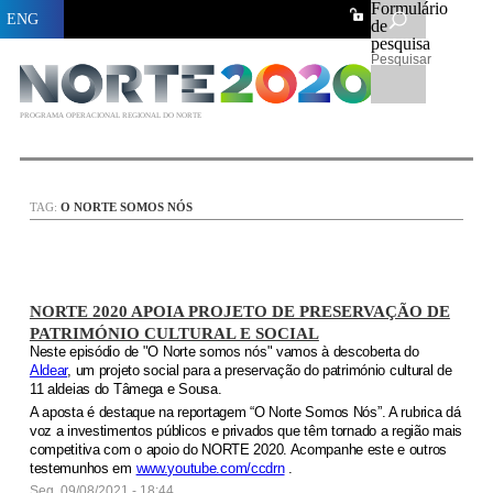
Formulário
ENG
de
pesquisa
Pesquisar
PROGRAMA OPERACIONAL REGIONAL DO NORTE
TAG:
O NORTE SOMOS NÓS
NORTE 2020 APOIA PROJETO DE PRESERVAÇÃO DE
PATRIMÓNIO CULTURAL E SOCIAL
Neste episódio de "O Norte somos nós" vamos à descoberta do
Aldear
, um projeto social para a preservação do património cultural de
11 aldeias do Tâmega e Sousa.
A aposta é destaque na reportagem “O Norte Somos Nós”. A rubrica dá
voz a investimentos públicos e privados que têm tornado a região mais
competitiva com o apoio do NORTE 2020. Acompanhe este e outros
testemunhos em
www.youtube.com/ccdrn
.
Seg, 09/08/2021 - 18:44