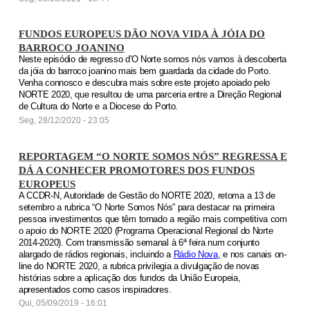
FUNDOS EUROPEUS DÃO NOVA VIDA À JÓIA DO
BARROCO JOANINO
Neste episódio de regresso d'O Norte somos nós vamos à descoberta
da jóia do barroco joanino mais bem guardada da cidade do Porto.
Venha connosco e descubra mais sobre este projeto apoiado pelo
NORTE 2020, que resultou de uma parceria entre a Direção Regional
de Cultura do Norte e a Diocese do Porto.
Seg, 28/12/2020 - 23:05
REPORTAGEM “O NORTE SOMOS NÓS” REGRESSA E
DÁ A CONHECER PROMOTORES DOS FUNDOS
EUROPEUS
A CCDR-N, Autoridade de Gestão do NORTE 2020, retoma a 13 de
setembro a rubrica “O Norte Somos Nós” para destacar na primeira
pessoa investimentos que têm tornado a região mais competitiva com
o apoio do NORTE 2020 (Programa Operacional Regional do Norte
2014-2020). Com transmissão semanal à 6ª feira num conjunto
alargado de rádios regionais, incluindo a
Rádio Nova
, e nos canais on-
line do NORTE 2020, a rubrica privilegia a divulgação de novas
histórias sobre a aplicação dos fundos da União Europeia,
apresentados como casos inspiradores.
Qui, 05/09/2019 - 16:01