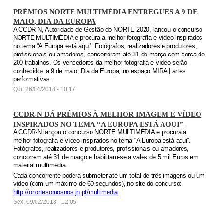
PRÉMIOS NORTE MULTIMÉDIA ENTREGUES A 9 DE
MAIO, DIA DA EUROPA
A CCDR-N, Autoridade de Gestão do NORTE 2020, lançou o concurso
NORTE MULTIMÉDIA e procura a melhor fotografia e vídeo inspirados
no tema “A Europa está aqui”. Fotógrafos, realizadores e produtores,
profissionais ou amadores, concorreram até 31 de março com cerca de
200 trabalhos. Os vencedores da melhor fotografia e vídeo serão
conhecidos a 9 de maio, Dia da Europa, no espaço MIRA | artes
performativas.
Qui, 26/04/2018 - 10:17
CCDR-N DÁ PRÉMIOS À MELHOR IMAGEM E VÍDEO
INSPIRADOS NO TEMA “A EUROPA ESTÁ AQUI”
A CCDR-N lançou o concurso
NORTE MULTIMÉDIA
e procura a
melhor fotografia e vídeo inspirados no tema “A Europa está aqui”.
Fotógrafos, realizadores e produtores, profissionais ou amadores,
concorrem até 31 de março e habilitam-se a vales de 5 mil Euros em
material multimédia.
Cada concorrente poderá submeter até um total de três imagens ou um
vídeo (com um máximo de 60 segundos), no site do concurso:
http://onortesomosnos.jn.pt/multimedia
.
Sex, 09/02/2018 - 12:05