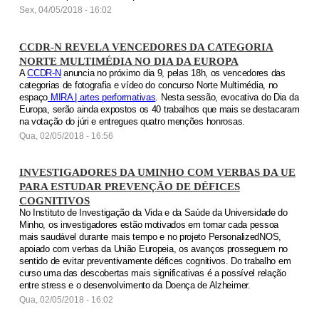
Sex, 04/05/2018 - 16:02
CCDR-N REVELA VENCEDORES DA CATEGORIA
NORTE MULTIMÉDIA NO DIA DA EUROPA
A
CCDR-N
anuncia no próximo dia 9, pelas 18h, os vencedores das
categorias de fotografia e vídeo do concurso Norte Multimédia, no
espaço
MIRA | artes performativas
. Nesta sessão, evocativa do Dia da
Europa, serão ainda expostos os 40 trabalhos que mais se destacaram
na votação do júri e entregues quatro menções honrosas.
Qua, 02/05/2018 - 16:56
INVESTIGADORES DA UMINHO COM VERBAS DA UE
PARA ESTUDAR PREVENÇÃO DE DÉFICES
COGNITIVOS
No Instituto de Investigação da Vida e da Saúde da Universidade do
Minho, os investigadores estão motivados em tornar cada pessoa
mais saudável durante mais tempo e no projeto PersonalizedNOS,
apoiado com verbas da União Europeia, os avanços prosseguem no
sentido de evitar preventivamente défices cognitivos. Do trabalho em
curso uma das descobertas mais significativas é a possível relação
entre stress e o desenvolvimento da Doença de Alzheimer.
Qua, 02/05/2018 - 16:02