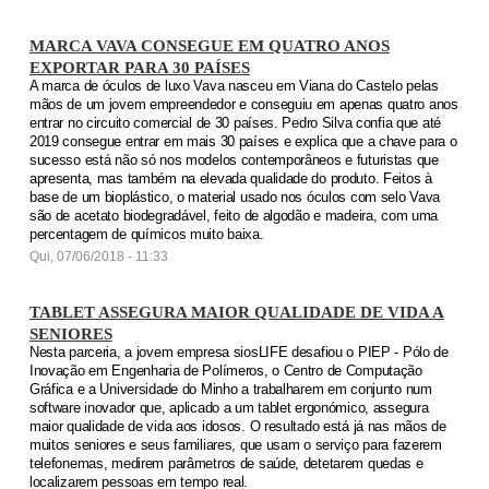
MARCA VAVA CONSEGUE EM QUATRO ANOS
EXPORTAR PARA 30 PAÍSES
A marca de óculos de luxo Vava nasceu em Viana do Castelo pelas
mãos de um jovem empreendedor e conseguiu em apenas quatro anos
entrar no circuito comercial de 30 países. Pedro Silva confia que até
2019 consegue entrar em mais 30 países e explica que a chave para o
sucesso está não só nos modelos contemporâneos e futuristas que
apresenta, mas também na elevada qualidade do produto. Feitos à
base de um bioplástico, o material usado nos óculos com selo Vava
são de acetato biodegradável, feito de algodão e madeira, com uma
percentagem de químicos muito baixa.
Qui, 07/06/2018 - 11:33
TABLET ASSEGURA MAIOR QUALIDADE DE VIDA A
SENIORES
Nesta parceria, a jovem empresa siosLIFE desafiou o PIEP - Pólo de
Inovação em Engenharia de Polímeros, o Centro de Computação
Gráfica e a Universidade do Minho a trabalharem em conjunto num
software inovador que, aplicado a um tablet ergonómico, assegura
maior qualidade de vida aos idosos. O resultado está já nas mãos de
muitos seniores e seus familiares, que usam o serviço para fazerem
telefonemas, medirem parâmetros de saúde, detetarem quedas e
localizarem pessoas em tempo real.